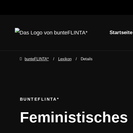
Startseite
Navigation über
zum Inhalt springen
zum Footer spring
bunteFLINTA*
Lexikon
Details
BUNTEFLINTA*
Feministisches