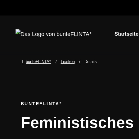
Startseite
Navigation über
zum Inhalt springen
zum Footer spring
bunteFLINTA*
Lexikon
Details
BUNTEFLINTA*
Feministisches