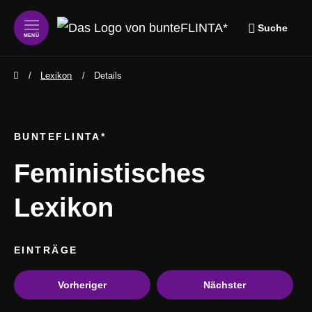
Suche
MENÜ
zum Inhalt springen
zum Footer springen
Lexikon
Details
BUNTEFLINTA*
Feministisches
Lexikon
EINTRÄGE
Vorheriger
Nächster